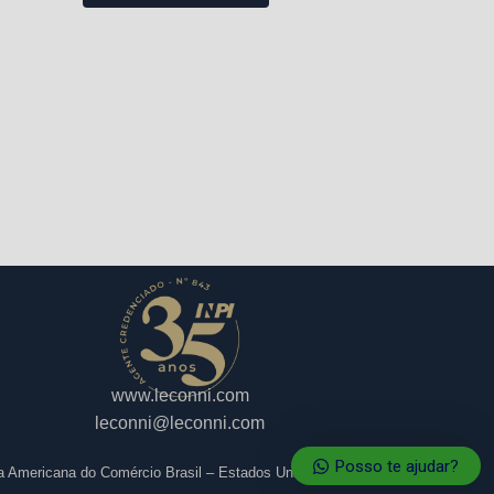
www.leconni.com
leconni@leconni.com
Posso te ajudar?
a Americana do Comércio Brasil – Estados Unidos