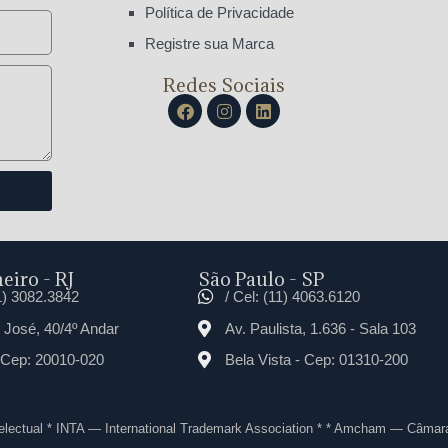
Política de Privacidade
Registre sua Marca
Redes Sociais
eiro - RJ
São Paulo - SP
21) 3082.3842
/ Cel: (11) 4063.6120
José, 40/4º Andar
Av. Paulista, 1.636 - Sala 103
 Cep: 20010-020
Bela Vista - Cep: 01310-200
telectual * INTA — International Trademark Association * * Amcham — Câmar