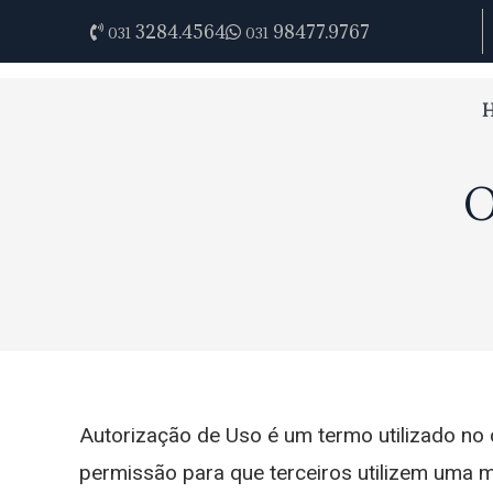
3284.4564
98477.9767
031
031
O
Autorização de Uso é um termo utilizado no 
permissão para que terceiros utilizem uma ma