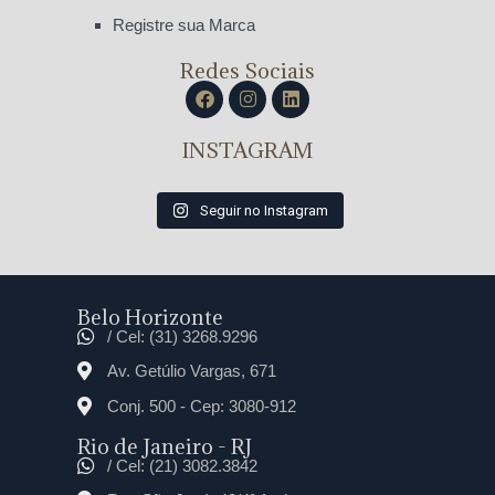
Registre sua Marca
Redes Sociais
INSTAGRAM
Seguir no Instagram
Belo Horizonte
/ Cel: (31) 3268.9296
Av. Getúlio Vargas, 671
Conj. 500 - Cep: 3080-912
Rio de Janeiro - RJ
/ Cel: (21) 3082.3842