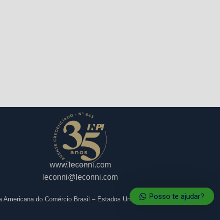
www.leconni.com
leconni@leconni.com
Posso te ajudar?
a Americana do Comércio Brasil – Estados Unidos