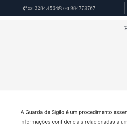
3284.4564
98477.9767
031
031
A Guarda de Sigilo é um procedimento essen
informações confidenciais relacionadas a u