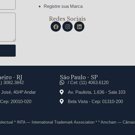
Registre sua Marca
Redes Sociais
eiro - RJ
São Paulo - SP
21) 3082.3842
/ Cel: (11) 4063.6120
José, 40/4º Andar
Av. Paulista, 1.636 - Sala 103
 Cep: 20010-020
Bela Vista - Cep: 01310-200
telectual * INTA — International Trademark Association * * Amcham — Câmar