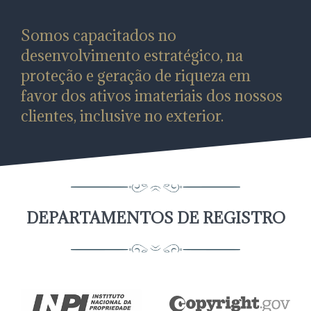
Somos capacitados no
desenvolvimento estratégico, na
proteção e geração de riqueza em
favor dos ativos imateriais dos nossos
clientes, inclusive no exterior.
DEPARTAMENTOS DE REGISTRO