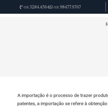
3284.4564
98477.9767
031
031
A importação é o processo de trazer produto
patentes, a importação se refere à obtenção