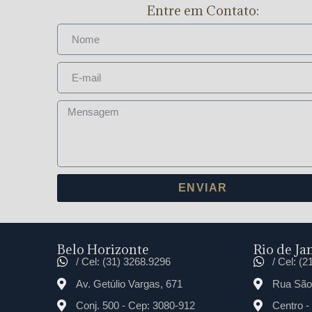
Entre em Contato:
ENVIAR
Belo Horizonte
Rio de Jan
/ Cel: (31) 3268.9296
/ Cel: (
Av. Getúlio Vargas, 671
Rua São 
Conj. 500 - Cep: 3080-912
Centro -