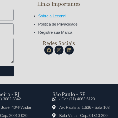
Links Importantes
Sobre a Leconni
Política de Privacidade
Registre sua Marca
Redes Sociais
eiro - RJ
São Paulo - SP
21) 3082.3842
/ Cel: (11) 4063.6120
José, 40/4º Andar
Av. Paulista, 1.636 - Sala 103
 Cep: 20010-020
Bela Vista - Cep: 01310-200